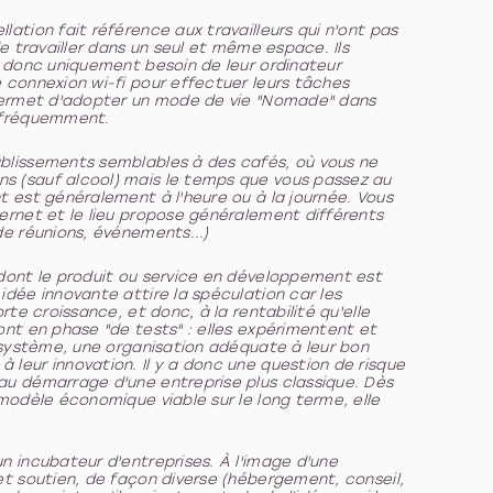
lation fait référence aux travailleurs qui n'ont pas
de travailler dans un seul et même espace. Ils
t donc uniquement besoin de leur ordinateur
 connexion wi-fi pour effectuer leurs tâches
 permet d'adopter un mode de vie "Nomade" dans
t fréquemment.
blissements semblables à des cafés, où vous ne
 (sauf alcool) mais le temps que vous passez au
t est généralement à l'heure ou à la journée. Vous
ernet et le lieu propose généralement différents
de réunions, événements...)
dont le produit ou service en développement est
idée innovante attire la spéculation car les
rte croissance, et donc, à la rentabilité qu'elle
ont en phase "de tests" : elles expérimentent et
n système, une organisation adéquate à leur bon
leur innovation. Il y a donc une question de risque
au démarrage d'une entreprise plus classique. Dès
 modèle économique viable sur le long terme, elle
n incubateur d'entreprises. À l'image d'une
et soutien, de façon diverse (hébergement, conseil,