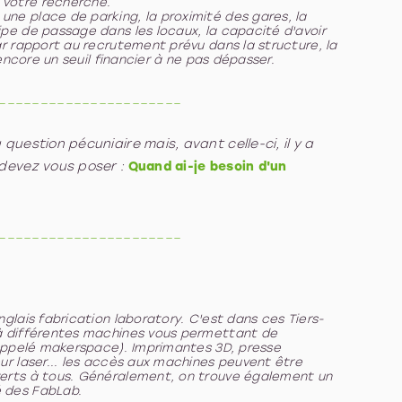
votre recherche.
ne place de parking, la proximité des gares, la
pe de passage dans les locaux, la capacité d'avoir
ar rapport au recrutement prévu dans la structure, la
 encore un seuil financier à ne pas dépasser.
______________________
uestion pécuniaire mais, avant celle-ci, il y a
devez vous poser :
Quand ai-je besoin d'un
______________________
nglais
fabrication laboratory
. C'est dans ces Tiers-
à différentes machines vous permettant de
 appelé
makerspace
). Imprimantes 3D, presse
ur laser... les accès aux machines peuvent être
erts à tous. Généralement, on trouve également un
 des FabLab.