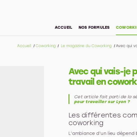
ACCUEIL
NOS FORMULES
COWORKI
Accueil
Coworking
Le magazine du Coworking
Avec qui v
Avec qui vais-je
travail en cowork
Cet article fait parti de la s
pour travailler sur Lyon ?
Les différentes co
coworking
L’ambiance d’un lieu dépend 