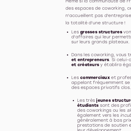
Même si la communauté de Fr
des espaces de coworking, ce
n'accueillent pas d'entreprise
la totalité d'une structure !
Les
grosses structures
von
d'affaires qui leur permet
sur leurs grands plateaux.
Dans les coworking, vous
et entrepreneurs
. Si celui
et créateurs
y établira éga
Les
commerciaux
et profe
appelant fréquemment se d
des espaces privatifs clos
Les très
jeunes structu
étudiants
sont des prof
des coworkings ou les
s
également vers les
incu
généralement à bas prix
prestations de soutien
leur développement.