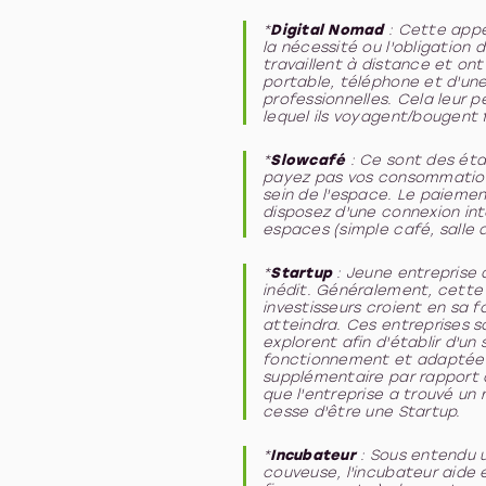
*
Digital Nomad
: Cette appel
la nécessité ou l'obligation 
travaillent à distance et on
portable, téléphone et d'une
professionnelles. Cela leur
lequel ils voyagent/bougen
*
Slowcafé
: Ce sont des éta
payez pas vos consommations
sein de l'espace. Le paiemen
disposez d'une connexion int
espaces (simple café, salle 
*
Startup
: Jeune entreprise 
inédit. Généralement, cette 
investisseurs croient en sa fo
atteindra. Ces entreprises s
explorent afin d'établir d'u
fonctionnement et adaptée à 
supplémentaire par rapport 
que l'entreprise a trouvé un
cesse d'être une Startup.
*
Incubateur
: Sous entendu u
couveuse, l'incubateur aide 