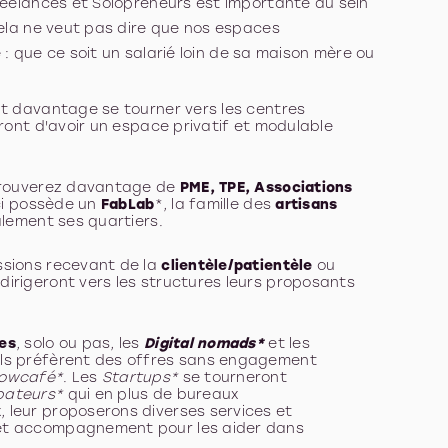
eelances et Solopreneurs est importante au sein
la ne veut pas dire que nos espaces
 : que ce soit un salarié loin de sa maison mère ou
t davantage se tourner vers les centres
tront d'avoir un espace privatif et modulable
 trouverez davantage de
PME, TPE, Associations
-ci possède un
FabLab
*, la famille des
artisans
lement ses quartiers.
ssions recevant de la
clientèle/patientèle
ou
irigeront vers les structures leurs proposants
.
res
, solo ou pas, les
Digital nomads*
et les
ils préfèrent des offres sans engagement
lowcafé*
. Les
Startups*
se tourneront
bateurs*
qui en plus de bureaux
, leur proposerons diverses services et
 et accompagnement pour les aider dans