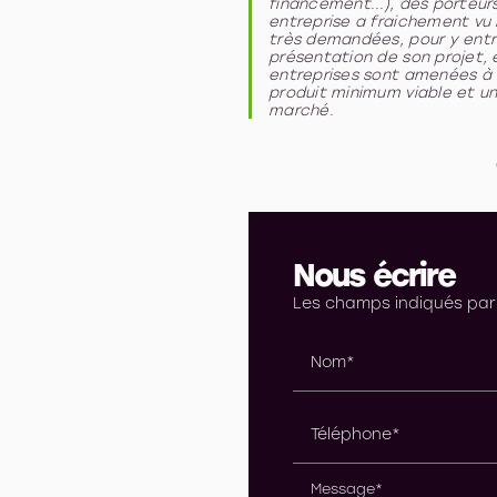
financement...), des porteurs 
entreprise a fraichement vu 
très demandées, pour y entre
présentation de son projet,
entreprises sont amenées à q
produit minimum viable et un
marché.
Nous écrire
Les champs indiqués par 
Nom*
Téléphone*
Message*