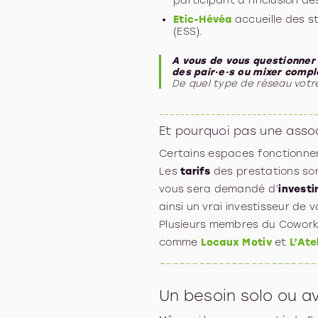
participant à l'inclusion d
Etic-Hévéa
accueille des st
(ESS).
A vous de vous questionner 
des pair·e·s ou mixer comp
De quel type de réseau votr
------------------------------
Et pourquoi pas une asso
Certains espaces fonctionnen
Les
tarifs
des prestations so
vous sera demandé d’
investi
ainsi un vrai investisseur de
Plusieurs membres du Cowork
comme
Locaux Motiv
et
L’Ate
________________________
Un besoin solo ou a