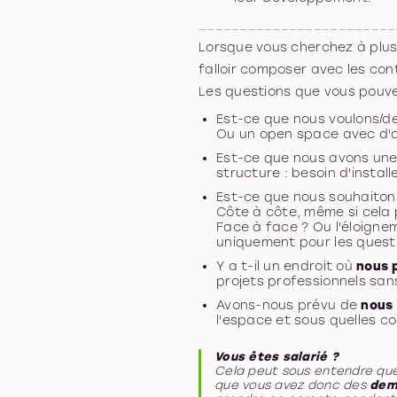
________________________
Lorsque vous cherchez à plusi
falloir composer avec les con
Les questions que vous pouve
Est-ce que nous voulons/d
Ou un open space avec d'au
Est-ce que nous avons un
structure : besoin d'install
Est-ce que nous souhaito
Côte à côte, même si cela p
Face à face ? Ou l'éloigne
uniquement pour les quest
Y a t-il un endroit où
nous 
projets professionnels sa
Avons-nous prévu de
nous
l'espace et sous quelles co
Vous êtes salarié ?
Cela peut sous entendre qu
que vous avez donc des
dem