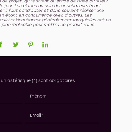
de projet, qu'ils soient au stade de l'idée ou si leur
le jour. Les places au sein des incubateurs étant
r il faut candidater et donc souvent réaliser une
 en étant en concurrence avec d'autres. Les
uitter l'incubateur généralement lorsqu'elles ont un
 plan réalisable pour mettre ce produit sur le
un astérisque (*) sont obligatoires
Prénom
Email*