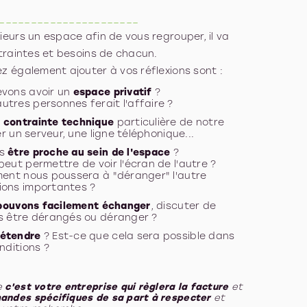
______________________
eurs un espace afin de vous regrouper, il va
traintes et besoins de chacun.
z également ajouter à vos réflexions sont :
evons avoir un
espace privatif
?
tres personnes ferait l'affaire ?
e
contrainte technique
particulière de notre
er un serveur, une ligne téléphonique...
ns
être proche au sein de l'espace
?
eut permettre de voir l'écran de l'autre ?
ment nous poussera à "déranger" l'autre
ions importantes ?
pouvons facilement échanger
, discuter de
ns être dérangés ou déranger ?
 étendre
? Est-ce que cela sera possible dans
nditions ?
e
c'est votre entreprise qui règlera la facture
et
andes spécifiques de sa part à respecter
et