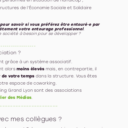
es personnes en situation de handicap ;
ructures de l’Économie Sociale et Solidaire
pour savoir si vous préférez être entouré·e par
lètement votre entourage professionnel
.
e société à besoin pour se développer ?
------------------
ciation ?
t grâce à un système associatif.
nt alors
moins élevés
mais, en contrepartie, il
r de votre temps
dans la structure. Vous êtes
 votre espace de coworking.
ing Grand Lyon sont des associations
lier des Médias
.
______________________
vec mes collègues ?