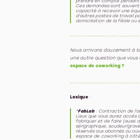
prendre en compte pendant 
Ces demandes sont souvent u
capacité à recevoir une équi
d'autres postes de travail p
domiciliation de la filiale ou
________________________
Nous arrivons doucement à la q
une autre question que vous 
espace de coworking ?
________________________
Lexique
:
*
FabLab
: Contraction de l'a
Lieux que vous aurez accès 
fabriquer et de faire (aussi
sérigraphique, soudeur/grave
réservés aux abonnés ou ouv
espace de coworking à côté